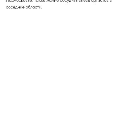
Подмосковье. Также можно обсудить выезд артистов в
соседние области.