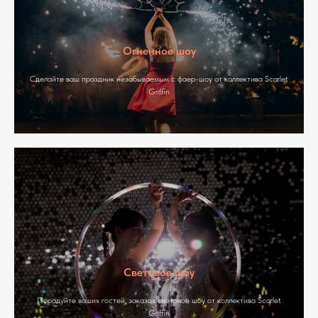
Огненное шоу
Сделайте ваш праздник незабываемым с фаер-шоу от коллектива Scarlet
Griffin
Световое шоу
Порадуйте ваших гостей, заказав световое шоу от коллектива Scarlet
Griffin