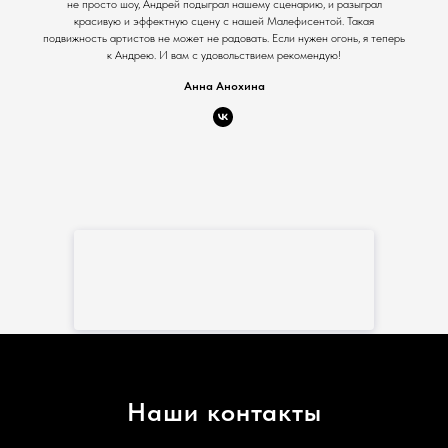
не просто шоу, Андрей подыграл нашему сценарию, и разыграл
красивую и эффектную сцену с нашей Малефисентой. Такая
подвижность артистов не может не радовать. Если нужен огонь, я теперь
к Андрею. И вам с удовольствием рекомендую!
Анна Анохина
Наши контакты