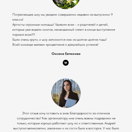
Потрясающее шоу мы увидели совершенно недавно на выпускном 9
класса!
Артисты огромные молодцы! Удивили всех - и родителей и детей,
которые уже видели многое, неожиданный салют в конце выступления
поразил всех!!!!
Было очень круто, и шоу запомнится нам на долгие-долгие годы!
Всей команде желаем процветания и дальнейших успехов!
Оксана Евтюхова
Этот отзыв хочу оставить в знак благодарности за отличное
сотрудничество! Как организатору мне очень важны подрядчики не
только, которые хорошо работают шоу, но и ответственные. Андрей
выступил великолепно, заказчики и их гости были в восторге. У нас было