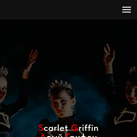
S
carlet
G
riffin
А
лый
Г
рифон